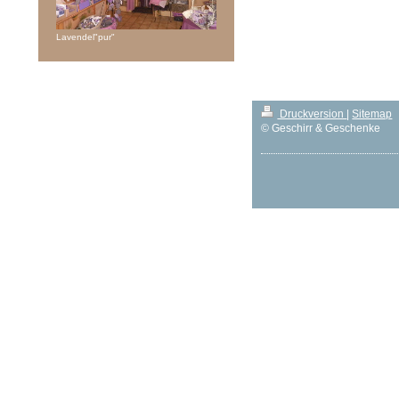
Lavendel"pur"
Druckversion
|
Sitemap
© Geschirr & Geschenke