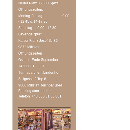
Neuer Platz 8 9800 Spittal
Öffnungszeiten:
Montag-Freitag 9.00
- 12.45 & 14-17.30
Samstag 9.00 - 12.30
Lavendel"pur"
Kaiser Franz Josef Str 86
9872 Millstatt
Öffnungszeiten
Ostern - Ende September
+436608130881
Turmapartment Lindenhof
Stiftgasse 2 Top 8
9800 Millstatt buchbar über
Booking.com oder
Telefon +43 660 81 30 881